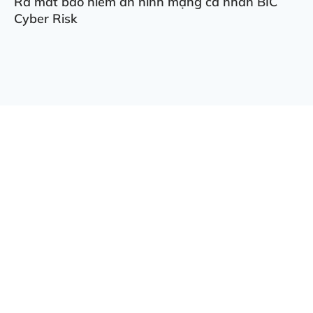
Ra mắt bảo hiểm an ninh mạng cá nhân BIC
Cyber Risk