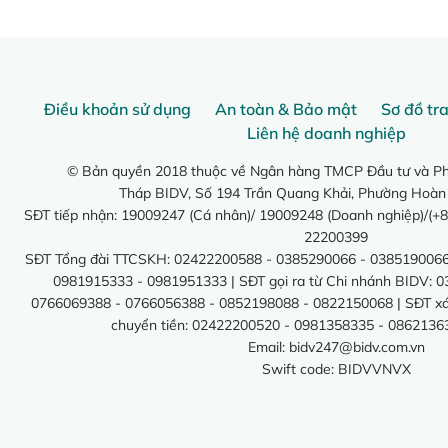
Điều khoản sử dụng
An toàn & Bảo mật
Sơ đồ tr
Liên hệ doanh nghiệp
© Bản quyền 2018 thuộc về Ngân hàng TMCP Đầu tư và Phá
Tháp BIDV, Số 194 Trần Quang Khải, Phường Hoàn
SĐT tiếp nhận: 19009247 (Cá nhân)/ 19009248 (Doanh nghiệp)/(+8
22200399
SĐT Tổng đài TTCSKH: 02422200588 - 0385290066 - 0385190066
0981915333 - 0981951333 | SĐT gọi ra từ Chi nhánh BIDV: 
0766069388 - 0766056388 - 0852198088 - 0822150068 | SĐT xác 
chuyển tiền: 02422200520 - 0981358335 - 0862136
Email:
bidv247@bidv.com.vn
Swift code: BIDVVNVX