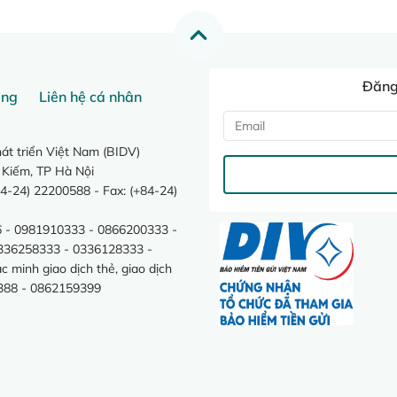
Đăng 
ang
Liên hệ cá nhân
t triển Việt Nam (BIDV)
 Kiếm, TP Hà Nội
4-24) 22200588 - Fax: (+84-24)
 - 0981910333 - 0866200333 -
0336258333 - 0336128333 -
minh giao dịch thẻ, giao dịch
388 - 0862159399