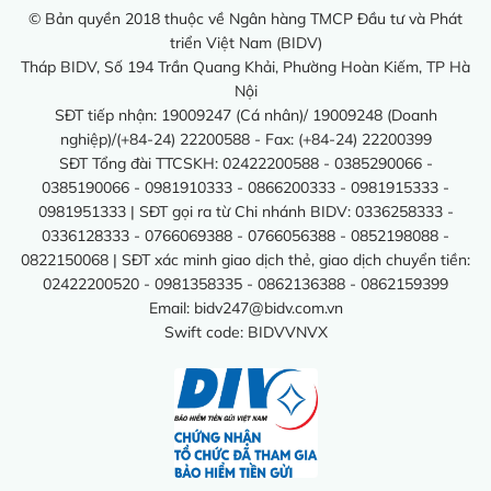
© Bản quyền 2018 thuộc về Ngân hàng TMCP Đầu tư và Phát
triển Việt Nam (BIDV)
Tháp BIDV, Số 194 Trần Quang Khải, Phường Hoàn Kiếm, TP Hà
Nội
SĐT tiếp nhận: 19009247 (Cá nhân)/ 19009248 (Doanh
nghiệp)/(+84-24) 22200588 - Fax: (+84-24) 22200399
SĐT Tổng đài TTCSKH: 02422200588 - 0385290066 -
0385190066 - 0981910333 - 0866200333 - 0981915333 -
0981951333 | SĐT gọi ra từ Chi nhánh BIDV: 0336258333 -
0336128333 - 0766069388 - 0766056388 - 0852198088 -
0822150068 | SĐT xác minh giao dịch thẻ, giao dịch chuyển tiền:
02422200520 - 0981358335 - 0862136388 - 0862159399
Email:
bidv247@bidv.com.vn
Swift code: BIDVVNVX