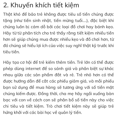
2. Khuyến khích tiết kiệm
Thật khó để bảo trẻ không được tiêu số tiền chúng được
tặng (như tiền sinh nhật, tiền mừng tuổi….), đặc biệt khi
chúng luôn bị cám dỗ bởi các loại đồ chơi hay bánh kẹo.
Hãy từ từ phân tích cho trẻ thấy rằng tiết kiệm nhiều tiền
hơn sẽ giúp chúng mua được nhiều kẹo và đồ chơi hơn, từ
đó chúng sẽ hiểu lợi ích của việc suy nghĩ thật kỹ trước khi
tiêu tiền.
Hãy tạo cơ hội để trẻ kiếm thêm tiền. Trẻ lớn có thể được
phép dùng internet để so sánh giá và phân biệt sự khác
nhau giữa các sản phẩm đắt và rẻ. Trẻ nhỏ hơn có thể
được hướng dẫn để cắt các phiếu giảm giá, và mỗi phiếu
bạn sử dụng để mua hàng sẽ tương ứng với số tiền mặt
chúng kiếm được. Đồng thời, cha mẹ hãy ngồi xuống bàn
bạc với con về cách con sẽ phân bổ số tiền này cho việc
chi tiêu và tiết kiệm. Trò chơi tiết kiệm này sẽ giúp trẻ
hứng khởi với các bài học về quản lý tiền.