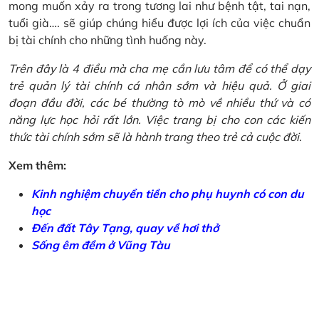
mong muốn xảy ra trong tương lai như bệnh tật, tai nạn,
tuổi già…. sẽ giúp chúng hiểu được lợi ích của việc chuẩn
bị tài chính cho những tình huống này.
Trên đây là 4 điều mà cha mẹ cần lưu tâm để có thể dạy
trẻ quản lý tài chính cá nhân sớm và hiệu quả. Ở giai
đoạn đầu đời, các bé thường tò mò về nhiều thứ và có
năng lực học hỏi rất lớn. Việc trang bị cho con các kiến
thức tài chính sớm sẽ là hành trang theo trẻ cả cuộc đời.
Xem thêm:
Kinh nghiệm chuyển tiền cho phụ huynh có con du
học
Đến đất Tây Tạng, quay về hơi thở
Sống êm đềm ở Vũng Tàu