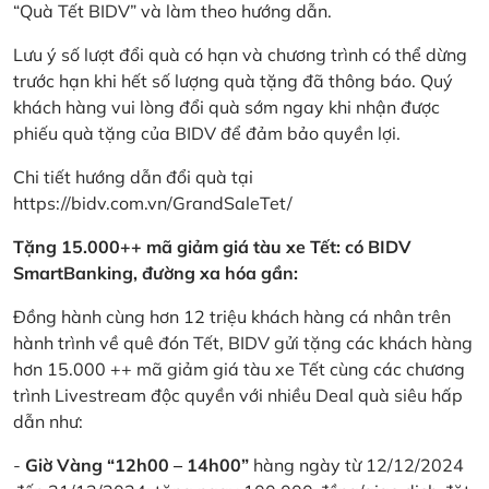
“Quà Tết BIDV” và làm theo hướng dẫn.
Lưu ý số lượt đổi quà có hạn và chương trình có thể dừng
trước hạn khi hết số lượng quà tặng đã thông báo. Quý
khách hàng vui lòng đổi quà sớm ngay khi nhận được
phiếu quà tặng của BIDV để đảm bảo quyền lợi.
Chi tiết hướng dẫn đổi quà tại
https://bidv.com.vn/GrandSaleTet/
Tặng 15.000++ mã giảm giá tàu xe Tết: có BIDV
SmartBanking, đường xa hóa gần:
Đồng hành cùng hơn 12 triệu khách hàng cá nhân trên
hành trình về quê đón Tết, BIDV gửi tặng các khách hàng
hơn 15.000 ++ mã giảm giá tàu xe Tết cùng các chương
trình Livestream độc quyền với nhiều Deal quà siêu hấp
dẫn như:
-
Giờ Vàng “12h00 – 14h00”
hàng ngày từ 12/12/2024