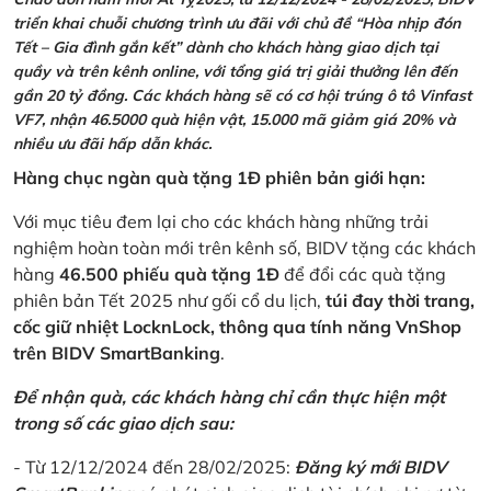
triển khai chuỗi chương trình ưu đãi với chủ đề “Hòa nhịp đón
Tết – Gia đình gắn kết” dành cho khách hàng giao dịch tại
quầy và trên kênh online, với tổng giá trị giải thưởng lên đến
gần 20 tỷ đồng. Các khách hàng sẽ có cơ hội trúng ô tô Vinfast
VF7, nhận 46.5000 quà hiện vật, 15.000 mã giảm giá 20% và
nhiều ưu đãi hấp dẫn khác.
Hàng chục ngàn quà tặng 1Đ phiên bản giới hạn:
Với mục tiêu đem lại cho các khách hàng những trải
nghiệm hoàn toàn mới trên kênh số, BIDV tặng các khách
hàng
46.500 phiếu quà tặng 1Đ
để đổi các quà tặng
phiên bản Tết 2025 như gối cổ du lịch,
túi đay thời trang,
cốc giữ nhiệt LocknLock, thông qua tính năng VnShop
trên BIDV SmartBanking
.
Để nhận quà, các khách hàng chỉ cần thực hiện một
trong số các giao dịch sau:
- Từ 12/12/2024 đến 28/02/2025:
Đăng ký mới BIDV