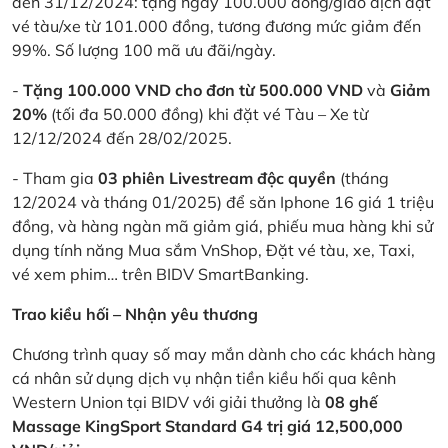
đến 31/12/2024: tặng ngay 100.000 đồng/giao dịch đặt
vé tàu/xe từ 101.000 đồng, tương đương mức giảm đến
99%. Số lượng 100 mã ưu đãi/ngày.
-
Tặng 100.000 VND cho đơn từ 500.000 VND
và
Giảm
20%
(tối đa 50.000 đồng) khi đặt vé Tàu – Xe từ
12/12/2024 đến 28/02/2025.
- Tham gia
03 phiên Livestream độc quyền
(tháng
12/2024 và tháng 01/2025) để săn Iphone 16 giá 1 triệu
đồng, và hàng ngàn mã giảm giá, phiếu mua hàng khi sử
dụng tính năng Mua sắm VnShop, Đặt vé tàu, xe, Taxi,
vé xem phim… trên BIDV SmartBanking.
Trao kiều hối – Nhận yêu thương
Chương trình quay số may mắn dành cho các khách hàng
cá nhân sử dụng dịch vụ nhận tiền kiều hối qua kênh
Western Union tại BIDV với giải thưởng là
08 ghế
Massage KingSport Standard G4 trị giá 12,500,000