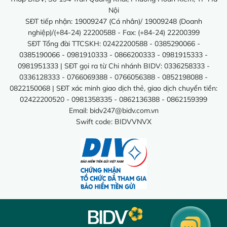
Nội
SĐT tiếp nhận: 19009247 (Cá nhân)/ 19009248 (Doanh
nghiệp)/(+84-24) 22200588 - Fax: (+84-24) 22200399
SĐT Tổng đài TTCSKH: 02422200588 - 0385290066 -
0385190066 - 0981910333 - 0866200333 - 0981915333 -
0981951333 | SĐT gọi ra từ Chi nhánh BIDV: 0336258333 -
0336128333 - 0766069388 - 0766056388 - 0852198088 -
0822150068 | SĐT xác minh giao dịch thẻ, giao dịch chuyển tiền:
02422200520 - 0981358335 - 0862136388 - 0862159399
Email:
bidv247@bidv.com.vn
Swift code: BIDVVNVX