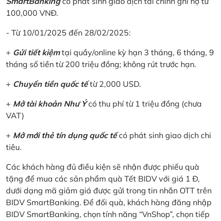
SmartBanking
có phát sinh giao dịch tài chính ghi nợ từ
100,000 VNĐ.
- Từ 10/01/2025 đến 28/02/2025:
+
Gửi tiết kiệm
tại quầy/online kỳ hạn 3 tháng, 6 tháng, 9
tháng số tiền từ 200 triệu đồng; không rút trước hạn.
+
Chuyển tiền quốc tế
từ 2,000 USD.
+
Mở tài khoản Như Ý
có thu phí từ 1 triệu đồng (chưa
VAT)
+
Mở mới thẻ tín dụng quốc tế
có phát sinh giao dịch chi
tiêu.
Các khách hàng đủ điều kiện sẽ nhận được phiếu quà
tặng để mua các sản phẩm quà Tết BIDV với giá 1 Đ,
dưới dạng mã giảm giá được gửi trong tin nhắn OTT trên
BIDV SmartBanking. Để đối quà, khách hàng đăng nhập
BIDV SmartBanking, chọn tính năng “VnShop”, chọn tiếp