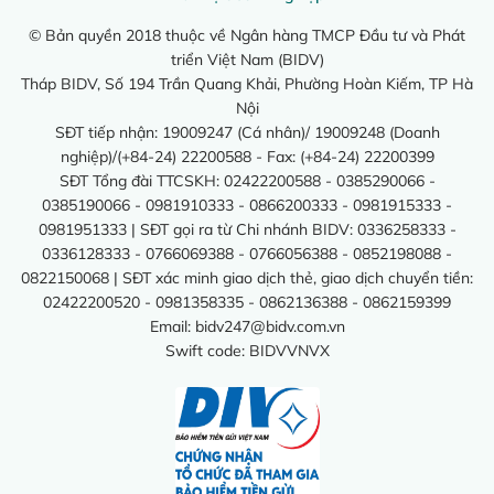
© Bản quyền 2018 thuộc về Ngân hàng TMCP Đầu tư và Phát
triển Việt Nam (BIDV)
Tháp BIDV, Số 194 Trần Quang Khải, Phường Hoàn Kiếm, TP Hà
Nội
SĐT tiếp nhận: 19009247 (Cá nhân)/ 19009248 (Doanh
nghiệp)/(+84-24) 22200588 - Fax: (+84-24) 22200399
SĐT Tổng đài TTCSKH: 02422200588 - 0385290066 -
0385190066 - 0981910333 - 0866200333 - 0981915333 -
0981951333 | SĐT gọi ra từ Chi nhánh BIDV: 0336258333 -
0336128333 - 0766069388 - 0766056388 - 0852198088 -
0822150068 | SĐT xác minh giao dịch thẻ, giao dịch chuyển tiền:
02422200520 - 0981358335 - 0862136388 - 0862159399
Email:
bidv247@bidv.com.vn
Swift code: BIDVVNVX