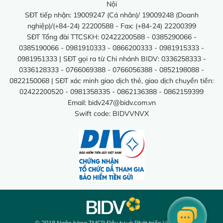
Nội
SĐT tiếp nhận: 19009247 (Cá nhân)/ 19009248 (Doanh
nghiệp)/(+84-24) 22200588 - Fax: (+84-24) 22200399
SĐT Tổng đài TTCSKH: 02422200588 - 0385290066 -
0385190066 - 0981910333 - 0866200333 - 0981915333 -
0981951333 | SĐT gọi ra từ Chi nhánh BIDV: 0336258333 -
0336128333 - 0766069388 - 0766056388 - 0852198088 -
0822150068 | SĐT xác minh giao dịch thẻ, giao dịch chuyển tiền:
02422200520 - 0981358335 - 0862136388 - 0862159399
Email:
bidv247@bidv.com.vn
Swift code: BIDVVNVX
© 2018 Ngân hàng TMCP Đầu tư và Phát triển Việt Nam