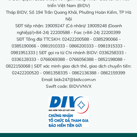
triển Việt Nam (BIDV)
Tháp BIDV, Số 194 Trần Quang Khải, Phường Hoàn Kiếm, TP Hà
Nội
SĐT tiếp nhận: 19009247 (Cá nhân)/ 19009248 (Doanh
nghiệp)/(+84-24) 22200588 - Fax: (+84-24) 22200399
SĐT Tổng đài TTCSKH: 02422200588 - 0385290066 -
0385190066 - 0981910333 - 0866200333 - 0981915333 -
0981951333 | SĐT gọi ra từ Chi nhánh BIDV: 0336258333 -
0336128333 - 0766069388 - 0766056388 - 0852198088 -
0822150068 | SĐT xác minh giao dịch thẻ, giao dịch chuyển tiền:
02422200520 - 0981358335 - 0862136388 - 0862159399
Email:
bidv247@bidv.com.vn
Swift code: BIDVVNVX