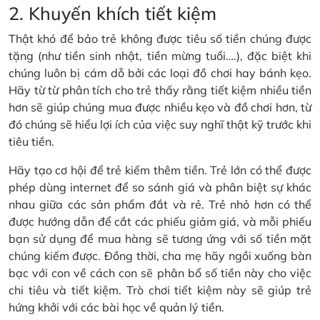
2. Khuyến khích tiết kiệm
Thật khó để bảo trẻ không được tiêu số tiền chúng được
tặng (như tiền sinh nhật, tiền mừng tuổi….), đặc biệt khi
chúng luôn bị cám dỗ bởi các loại đồ chơi hay bánh kẹo.
Hãy từ từ phân tích cho trẻ thấy rằng tiết kiệm nhiều tiền
hơn sẽ giúp chúng mua được nhiều kẹo và đồ chơi hơn, từ
đó chúng sẽ hiểu lợi ích của việc suy nghĩ thật kỹ trước khi
tiêu tiền.
Hãy tạo cơ hội để trẻ kiếm thêm tiền. Trẻ lớn có thể được
phép dùng internet để so sánh giá và phân biệt sự khác
nhau giữa các sản phẩm đắt và rẻ. Trẻ nhỏ hơn có thể
được hướng dẫn để cắt các phiếu giảm giá, và mỗi phiếu
bạn sử dụng để mua hàng sẽ tương ứng với số tiền mặt
chúng kiếm được. Đồng thời, cha mẹ hãy ngồi xuống bàn
bạc với con về cách con sẽ phân bổ số tiền này cho việc
chi tiêu và tiết kiệm. Trò chơi tiết kiệm này sẽ giúp trẻ
hứng khởi với các bài học về quản lý tiền.