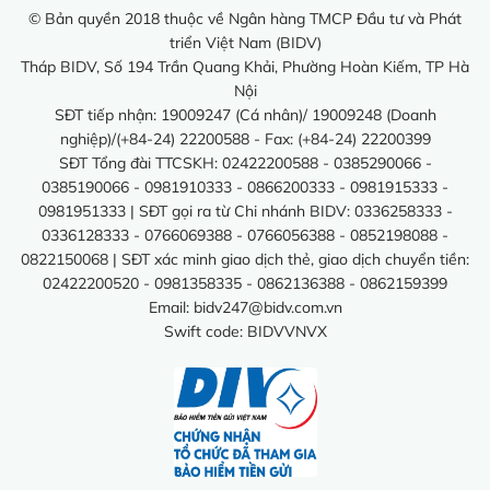
© Bản quyền 2018 thuộc về Ngân hàng TMCP Đầu tư và Phát
triển Việt Nam (BIDV)
Tháp BIDV, Số 194 Trần Quang Khải, Phường Hoàn Kiếm, TP Hà
Nội
SĐT tiếp nhận: 19009247 (Cá nhân)/ 19009248 (Doanh
nghiệp)/(+84-24) 22200588 - Fax: (+84-24) 22200399
SĐT Tổng đài TTCSKH: 02422200588 - 0385290066 -
0385190066 - 0981910333 - 0866200333 - 0981915333 -
0981951333 | SĐT gọi ra từ Chi nhánh BIDV: 0336258333 -
0336128333 - 0766069388 - 0766056388 - 0852198088 -
0822150068 | SĐT xác minh giao dịch thẻ, giao dịch chuyển tiền:
02422200520 - 0981358335 - 0862136388 - 0862159399
Email:
bidv247@bidv.com.vn
Swift code: BIDVVNVX