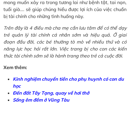
mong muốn xảy ra trong tương lai như bệnh tật, tai nạn,
tuổi già…. sẽ giúp chúng hiểu được lợi ích của việc chuẩn
bị tài chính cho những tình huống này.
Trên đây là 4 điều mà cha mẹ cần lưu tâm để có thể dạy
trẻ quản lý tài chính cá nhân sớm và hiệu quả. Ở giai
đoạn đầu đời, các bé thường tò mò về nhiều thứ và có
năng lực học hỏi rất lớn. Việc trang bị cho con các kiến
thức tài chính sớm sẽ là hành trang theo trẻ cả cuộc đời.
Xem thêm:
Kinh nghiệm chuyển tiền cho phụ huynh có con du
học
Đến đất Tây Tạng, quay về hơi thở
Sống êm đềm ở Vũng Tàu