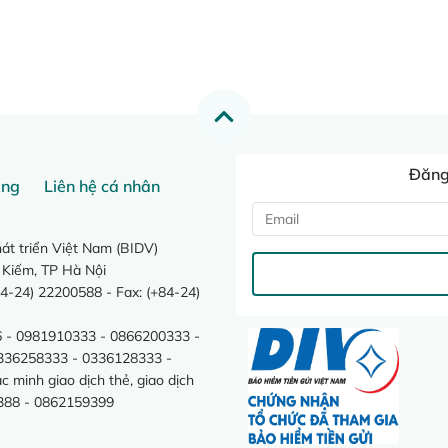
Đăng 
ang
Liên hệ cá nhân
t triển Việt Nam (BIDV)
 Kiếm, TP Hà Nội
4-24) 22200588 - Fax: (+84-24)
 - 0981910333 - 0866200333 -
0336258333 - 0336128333 -
minh giao dịch thẻ, giao dịch
388 - 0862159399