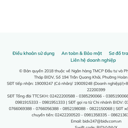
Điều khoản sử dụng
An toàn & Bảo mật
Sơ đồ tr
Liên hệ doanh nghiệp
© Bản quyền 2018 thuộc về Ngân hàng TMCP Đầu tư và Phá
Tháp BIDV, Số 194 Trần Quang Khải, Phường Hoàn
SĐT tiếp nhận: 19009247 (Cá nhân)/ 19009248 (Doanh nghiệp)/(+8
22200399
SĐT Tổng đài TTCSKH: 02422200588 - 0385290066 - 0385190066
0981915333 - 0981951333 | SĐT gọi ra từ Chi nhánh BIDV: 
0766069388 - 0766056388 - 0852198088 - 0822150068 | SĐT xác 
chuyển tiền: 02422200520 - 0981358335 - 0862136
Email:
bidv247@bidv.com.vn
Swift code: BIDVVNVX