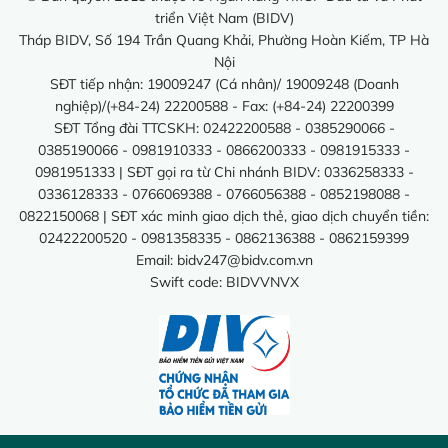
triển Việt Nam (BIDV)
Tháp BIDV, Số 194 Trần Quang Khải, Phường Hoàn Kiếm, TP Hà
Nội
SĐT tiếp nhận: 19009247 (Cá nhân)/ 19009248 (Doanh
nghiệp)/(+84-24) 22200588 - Fax: (+84-24) 22200399
SĐT Tổng đài TTCSKH: 02422200588 - 0385290066 -
0385190066 - 0981910333 - 0866200333 - 0981915333 -
0981951333 | SĐT gọi ra từ Chi nhánh BIDV: 0336258333 -
0336128333 - 0766069388 - 0766056388 - 0852198088 -
0822150068 | SĐT xác minh giao dịch thẻ, giao dịch chuyển tiền:
02422200520 - 0981358335 - 0862136388 - 0862159399
Email:
bidv247@bidv.com.vn
Swift code: BIDVVNVX