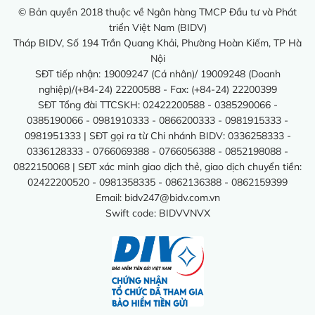
© Bản quyền 2018 thuộc về Ngân hàng TMCP Đầu tư và Phát
triển Việt Nam (BIDV)
Tháp BIDV, Số 194 Trần Quang Khải, Phường Hoàn Kiếm, TP Hà
Nội
SĐT tiếp nhận: 19009247 (Cá nhân)/ 19009248 (Doanh
nghiệp)/(+84-24) 22200588 - Fax: (+84-24) 22200399
SĐT Tổng đài TTCSKH: 02422200588 - 0385290066 -
0385190066 - 0981910333 - 0866200333 - 0981915333 -
0981951333 | SĐT gọi ra từ Chi nhánh BIDV: 0336258333 -
0336128333 - 0766069388 - 0766056388 - 0852198088 -
0822150068 | SĐT xác minh giao dịch thẻ, giao dịch chuyển tiền:
02422200520 - 0981358335 - 0862136388 - 0862159399
Email:
bidv247@bidv.com.vn
Swift code: BIDVVNVX