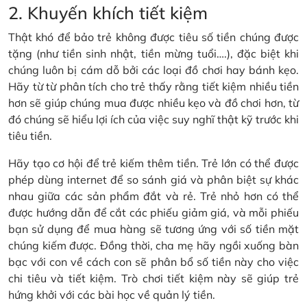
2. Khuyến khích tiết kiệm
Thật khó để bảo trẻ không được tiêu số tiền chúng được
tặng (như tiền sinh nhật, tiền mừng tuổi….), đặc biệt khi
chúng luôn bị cám dỗ bởi các loại đồ chơi hay bánh kẹo.
Hãy từ từ phân tích cho trẻ thấy rằng tiết kiệm nhiều tiền
hơn sẽ giúp chúng mua được nhiều kẹo và đồ chơi hơn, từ
đó chúng sẽ hiểu lợi ích của việc suy nghĩ thật kỹ trước khi
tiêu tiền.
Hãy tạo cơ hội để trẻ kiếm thêm tiền. Trẻ lớn có thể được
phép dùng internet để so sánh giá và phân biệt sự khác
nhau giữa các sản phẩm đắt và rẻ. Trẻ nhỏ hơn có thể
được hướng dẫn để cắt các phiếu giảm giá, và mỗi phiếu
bạn sử dụng để mua hàng sẽ tương ứng với số tiền mặt
chúng kiếm được. Đồng thời, cha mẹ hãy ngồi xuống bàn
bạc với con về cách con sẽ phân bổ số tiền này cho việc
chi tiêu và tiết kiệm. Trò chơi tiết kiệm này sẽ giúp trẻ
hứng khởi với các bài học về quản lý tiền.