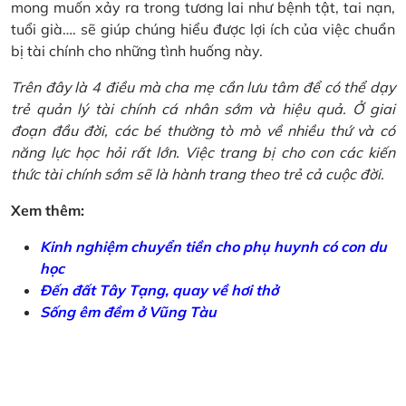
mong muốn xảy ra trong tương lai như bệnh tật, tai nạn,
tuổi già…. sẽ giúp chúng hiểu được lợi ích của việc chuẩn
bị tài chính cho những tình huống này.
Trên đây là 4 điều mà cha mẹ cần lưu tâm để có thể dạy
trẻ quản lý tài chính cá nhân sớm và hiệu quả. Ở giai
đoạn đầu đời, các bé thường tò mò về nhiều thứ và có
năng lực học hỏi rất lớn. Việc trang bị cho con các kiến
thức tài chính sớm sẽ là hành trang theo trẻ cả cuộc đời.
Xem thêm:
Kinh nghiệm chuyển tiền cho phụ huynh có con du
học
Đến đất Tây Tạng, quay về hơi thở
Sống êm đềm ở Vũng Tàu