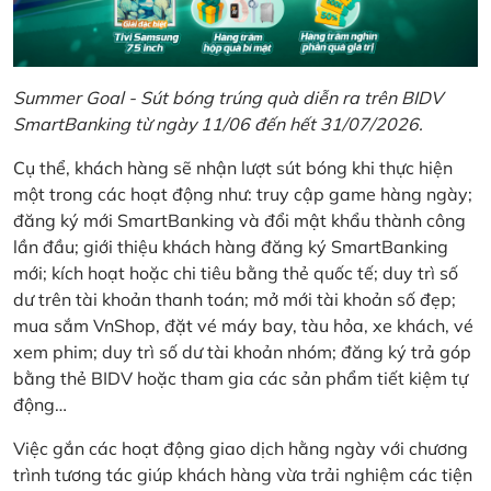
Summer Goal - Sút bóng trúng quà diễn ra trên BIDV
SmartBanking từ ngày 11/06 đến hết 31/07/2026.
Cụ thể, khách hàng sẽ nhận lượt sút bóng khi thực hiện
một trong các hoạt động như: truy cập game hàng ngày;
đăng ký mới SmartBanking và đổi mật khẩu thành công
lần đầu; giới thiệu khách hàng đăng ký SmartBanking
mới; kích hoạt hoặc chi tiêu bằng thẻ quốc tế; duy trì số
dư trên tài khoản thanh toán; mở mới tài khoản số đẹp;
mua sắm VnShop, đặt vé máy bay, tàu hỏa, xe khách, vé
xem phim; duy trì số dư tài khoản nhóm; đăng ký trả góp
bằng thẻ BIDV hoặc tham gia các sản phẩm tiết kiệm tự
động…
Việc gắn các hoạt động giao dịch hằng ngày với chương
trình tương tác giúp khách hàng vừa trải nghiệm các tiện