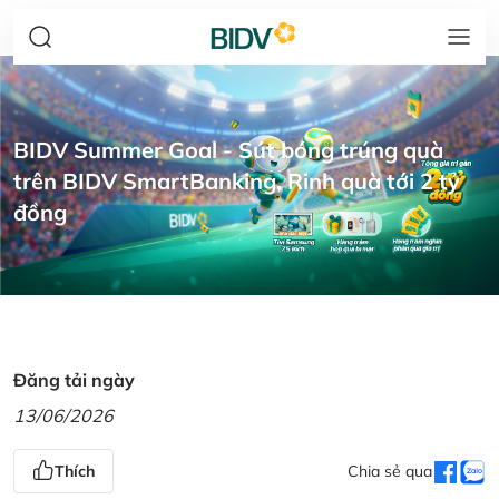
BIDV Summer Goal - Sút bóng trúng quà
trên BIDV SmartBanking, Rinh quà tới 2 tỷ
đồng
Đăng tải ngày
13/06/2026
Thích
Chia sẻ qua