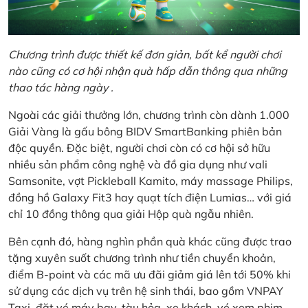
Chương trình được thiết kế đơn giản, bất kể người chơi
nào cũng có cơ hội nhận quà hấp dẫn thông qua những
thao tác hàng ngày .
Ngoài các giải thưởng lớn, chương trình còn dành 1.000
Giải Vàng là gấu bông BIDV SmartBanking phiên bản
độc quyền. Đặc biệt, người chơi còn có cơ hội sở hữu
nhiều sản phẩm công nghệ và đồ gia dụng như vali
Samsonite, vợt Pickleball Kamito, máy massage Philips,
đồng hồ Galaxy Fit3 hay quạt tích điện Lumias… với giá
chỉ 10 đồng thông qua giải Hộp quà ngẫu nhiên.
Bên cạnh đó, hàng nghìn phần quà khác cũng được trao
tặng xuyên suốt chương trình như tiền chuyển khoản,
điểm B-point và các mã ưu đãi giảm giá lên tới 50% khi
sử dụng các dịch vụ trên hệ sinh thái, bao gồm VNPAY
Taxi, đặt vé máy bay, tàu hỏa, xe khách, vé xem phim,