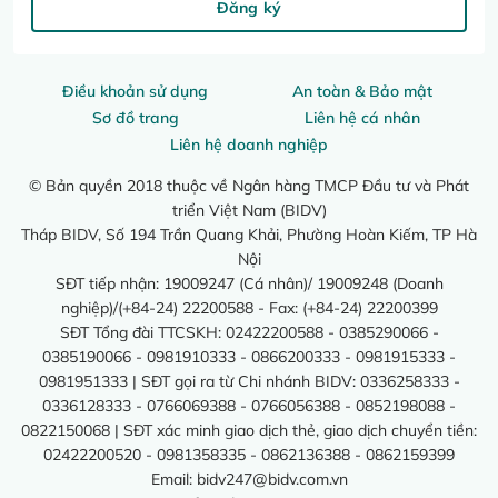
Đăng ký
Điều khoản sử dụng
An toàn & Bảo mật
Sơ đồ trang
Liên hệ cá nhân
Liên hệ doanh nghiệp
© Bản quyền 2018 thuộc về Ngân hàng TMCP Đầu tư và Phát
triển Việt Nam (BIDV)
Tháp BIDV, Số 194 Trần Quang Khải, Phường Hoàn Kiếm, TP Hà
Nội
SĐT tiếp nhận: 19009247 (Cá nhân)/ 19009248 (Doanh
nghiệp)/(+84-24) 22200588 - Fax: (+84-24) 22200399
SĐT Tổng đài TTCSKH: 02422200588 - 0385290066 -
0385190066 - 0981910333 - 0866200333 - 0981915333 -
0981951333 | SĐT gọi ra từ Chi nhánh BIDV: 0336258333 -
0336128333 - 0766069388 - 0766056388 - 0852198088 -
0822150068 | SĐT xác minh giao dịch thẻ, giao dịch chuyển tiền:
02422200520 - 0981358335 - 0862136388 - 0862159399
Email:
bidv247@bidv.com.vn