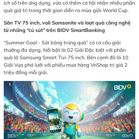
ích số trên ứng dụng, vừa có thêm cơ hội nhận nhiều phần
quà giá trị trong thời gian diễn ra mùa giải World Cup.
Săn TV 75 inch, vali Samsonite và loạt quà công nghệ
từ những “cú sút” trên BIDV SmartBanking
“Summer Goal - Sút bóng trúng quà” có cơ cấu giải
thưởng đa dạng. Nổi bật là 02 Giải Đặc biệt với phần
quà là Samsung Smart Tivi 75 inch. Bên cạnh đó là 10
Giải Vua phá lưới với phiếu mua hàng VnShop trị giá 2
triệu đồng mỗi giải.