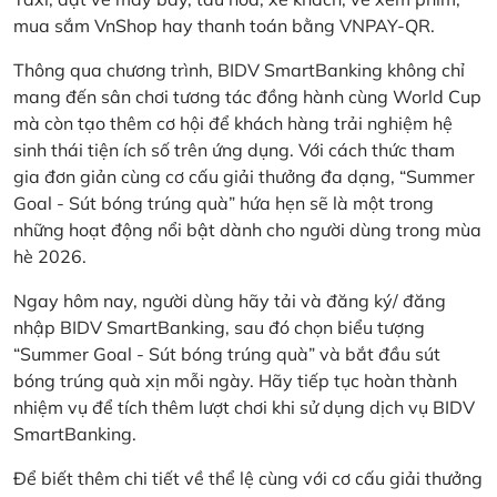
mua sắm VnShop hay thanh toán bằng VNPAY-QR.
Thông qua chương trình, BIDV SmartBanking không chỉ
mang đến sân chơi tương tác đồng hành cùng World Cup
mà còn tạo thêm cơ hội để khách hàng trải nghiệm hệ
sinh thái tiện ích số trên ứng dụng. Với cách thức tham
gia đơn giản cùng cơ cấu giải thưởng đa dạng, “Summer
Goal - Sút bóng trúng quà” hứa hẹn sẽ là một trong
những hoạt động nổi bật dành cho người dùng trong mùa
hè 2026.
Ngay hôm nay, người dùng hãy tải và đăng ký/ đăng
nhập BIDV SmartBanking, sau đó chọn biểu tượng
“Summer Goal - Sút bóng trúng quà” và bắt đầu sút
bóng trúng quà xịn mỗi ngày. Hãy tiếp tục hoàn thành
nhiệm vụ để tích thêm lượt chơi khi sử dụng dịch vụ BIDV
SmartBanking.
Để biết thêm chi tiết về thể lệ cùng với cơ cấu giải thưởng