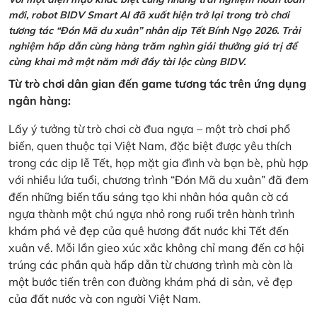
mới, robot BIDV Smart AI đã xuất hiện trở lại trong trò chơi
tương tác “Đón Mã du xuân” nhân dịp Tết Bính Ngọ 2026. Trải
nghiệm hấp dẫn cùng hàng trăm nghìn giải thưởng giá trị để
cùng khai mở một năm mới đầy tài lộc cùng BIDV.
Từ trò chơi dân gian đến game tương tác trên ứng dụng
ngân hàng:
Lấy ý tưởng từ trò chơi cờ đua ngựa – một trò chơi phổ
biến, quen thuộc tại Việt Nam, đặc biệt được yêu thích
trong các dịp lễ Tết, họp mặt gia đình và bạn bè, phù hợp
với nhiều lứa tuổi, chương trình “Đón Mã du xuân” đã đem
đến những biến tấu sáng tạo khi nhân hóa quân cờ cá
ngựa thành một chú ngựa nhỏ rong ruổi trên hành trình
khám phá vẻ đẹp của quê hương đất nước khi Tết đến
xuân về. Mỗi lần gieo xúc xắc không chỉ mang đến cơ hội
trúng các phần quà hấp dẫn từ chương trình mà còn là
một bước tiến trên con đường khám phá di sản, vẻ đẹp
của đất nước và con người Việt Nam.