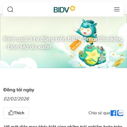
Rinh quà 3 tỷ đồng trên BIDV SmartBanking
– Đón Mã du xuân
Đăng tải ngày
02/02/2026
Thích
Chia sẻ qua
Với một diện mạo khác biệt cùng những trải nghiệm hoàn toàn