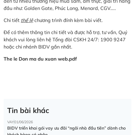
đến từ nhiều thương hiệu mua sắm, ẩm thực, giải trí hàng
đầu như: Golden Gate, Phúc Long, Menard, CGV…..
Chi tiết
thể lệ
chương trình đính kèm bài viết.
Để có thêm thông tin chi tiết và được hỗ trợ, tư vấn, Quý
khách vui lòng liên hệ Tổng đài CSKH 24/7: 1900 9247
hoặc chi nhánh BIDV gần nhất.
The le Don ma du xuan web.pdf
Tin bài khác
VAY
01/06/2026
BIDV triển khai gói vay ưu đãi “ngôi nhà đầu tiên” dành cho
khách hàng cá nhân