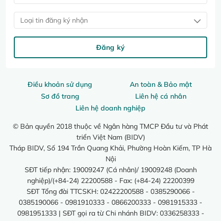
Loại tin đăng ký nhận
Đăng ký
Điều khoản sử dụng
An toàn & Bảo mật
Sơ đồ trang
Liên hệ cá nhân
Liên hệ doanh nghiệp
© Bản quyền 2018 thuộc về Ngân hàng TMCP Đầu tư và Phát
triển Việt Nam (BIDV)
Tháp BIDV, Số 194 Trần Quang Khải, Phường Hoàn Kiếm, TP Hà
Nội
SĐT tiếp nhận: 19009247 (Cá nhân)/ 19009248 (Doanh
nghiệp)/(+84-24) 22200588 - Fax: (+84-24) 22200399
SĐT Tổng đài TTCSKH: 02422200588 - 0385290066 -
0385190066 - 0981910333 - 0866200333 - 0981915333 -
0981951333 | SĐT gọi ra từ Chi nhánh BIDV: 0336258333 -