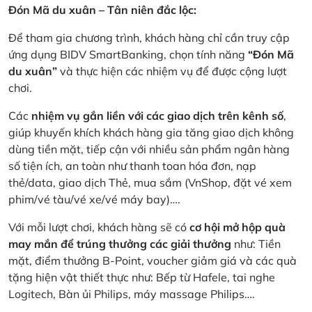
Đón Mã du xuân – Tân niên đắc lộc:
Để tham gia chương trình, khách hàng chỉ cần truy cập
ứng dụng BIDV SmartBanking, chọn tính năng
“Đón Mã
du xuân”
và thực hiện các nhiệm vụ để được cộng lượt
chơi.
Các
nhiệm vụ gắn liền với các giao dịch trên kênh số
,
giúp khuyến khích khách hàng gia tăng giao dịch không
dùng tiền mặt, tiếp cận với nhiều sản phẩm ngân hàng
số tiện ích, an toàn như thanh toan hóa đơn, nạp
thẻ/data, giao dịch Thẻ, mua sắm (VnShop, đặt vé xem
phim/vé tàu/vé xe/vé máy bay)….
Với mỗi lượt chơi, khách hàng sẽ có
cơ hội mở hộp quà
may mắn để trúng thưởng các giải thưởng
như: Tiền
mặt, điểm thưởng B-Point, voucher giảm giá và các quà
tặng hiện vật thiết thực như: Bếp từ Hafele, tai nghe
Logitech, Bàn ủi Philips, máy massage Philips….