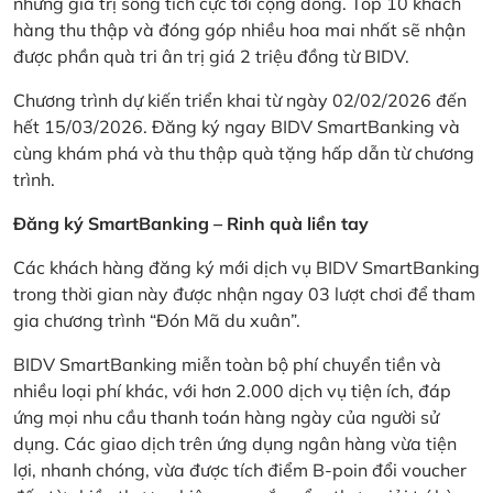
những giá trị sống tích cực tới cộng đồng. Top 10 khách
hàng thu thập và đóng góp nhiều hoa mai nhất sẽ nhận
được phần quà tri ân trị giá 2 triệu đồng từ BIDV.
Chương trình dự kiến triển khai từ ngày 02/02/2026 đến
hết 15/03/2026. Đăng ký ngay BIDV SmartBanking và
cùng khám phá và thu thập quà tặng hấp dẫn từ chương
trình.
Đăng ký SmartBanking – Rinh quà liền tay
Các khách hàng đăng ký mới dịch vụ BIDV SmartBanking
trong thời gian này được nhận ngay 03 lượt chơi để tham
gia chương trình “Đón Mã du xuân”.
BIDV SmartBanking miễn toàn bộ phí chuyển tiền và
nhiều loại phí khác, với hơn 2.000 dịch vụ tiện ích, đáp
ứng mọi nhu cầu thanh toán hàng ngày của người sử
dụng. Các giao dịch trên ứng dụng ngân hàng vừa tiện
lợi, nhanh chóng, vừa được tích điểm B-poin đổi voucher