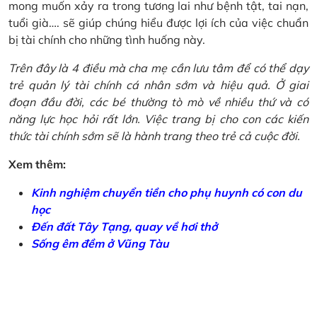
mong muốn xảy ra trong tương lai như bệnh tật, tai nạn,
tuổi già…. sẽ giúp chúng hiểu được lợi ích của việc chuẩn
bị tài chính cho những tình huống này.
Trên đây là 4 điều mà cha mẹ cần lưu tâm để có thể dạy
trẻ quản lý tài chính cá nhân sớm và hiệu quả. Ở giai
đoạn đầu đời, các bé thường tò mò về nhiều thứ và có
năng lực học hỏi rất lớn. Việc trang bị cho con các kiến
thức tài chính sớm sẽ là hành trang theo trẻ cả cuộc đời.
Xem thêm:
Kinh nghiệm chuyển tiền cho phụ huynh có con du
học
Đến đất Tây Tạng, quay về hơi thở
Sống êm đềm ở Vũng Tàu