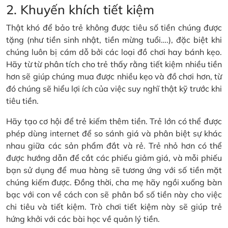
2. Khuyến khích tiết kiệm
Thật khó để bảo trẻ không được tiêu số tiền chúng được
tặng (như tiền sinh nhật, tiền mừng tuổi….), đặc biệt khi
chúng luôn bị cám dỗ bởi các loại đồ chơi hay bánh kẹo.
Hãy từ từ phân tích cho trẻ thấy rằng tiết kiệm nhiều tiền
hơn sẽ giúp chúng mua được nhiều kẹo và đồ chơi hơn, từ
đó chúng sẽ hiểu lợi ích của việc suy nghĩ thật kỹ trước khi
tiêu tiền.
Hãy tạo cơ hội để trẻ kiếm thêm tiền. Trẻ lớn có thể được
phép dùng internet để so sánh giá và phân biệt sự khác
nhau giữa các sản phẩm đắt và rẻ. Trẻ nhỏ hơn có thể
được hướng dẫn để cắt các phiếu giảm giá, và mỗi phiếu
bạn sử dụng để mua hàng sẽ tương ứng với số tiền mặt
chúng kiếm được. Đồng thời, cha mẹ hãy ngồi xuống bàn
bạc với con về cách con sẽ phân bổ số tiền này cho việc
chi tiêu và tiết kiệm. Trò chơi tiết kiệm này sẽ giúp trẻ
hứng khởi với các bài học về quản lý tiền.