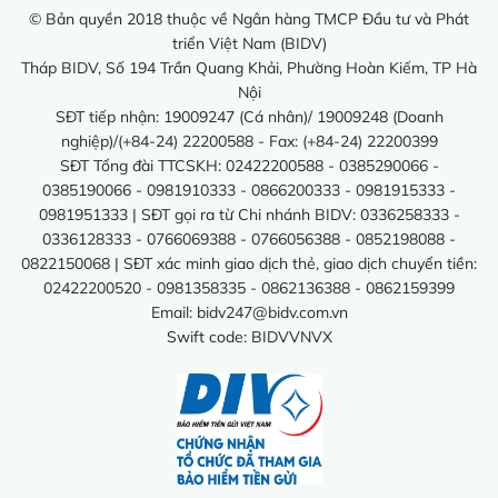
© Bản quyền 2018 thuộc về Ngân hàng TMCP Đầu tư và Phát
triển Việt Nam (BIDV)
Tháp BIDV, Số 194 Trần Quang Khải, Phường Hoàn Kiếm, TP Hà
Nội
SĐT tiếp nhận: 19009247 (Cá nhân)/ 19009248 (Doanh
nghiệp)/(+84-24) 22200588 - Fax: (+84-24) 22200399
SĐT Tổng đài TTCSKH: 02422200588 - 0385290066 -
0385190066 - 0981910333 - 0866200333 - 0981915333 -
0981951333 | SĐT gọi ra từ Chi nhánh BIDV: 0336258333 -
0336128333 - 0766069388 - 0766056388 - 0852198088 -
0822150068 | SĐT xác minh giao dịch thẻ, giao dịch chuyển tiền:
02422200520 - 0981358335 - 0862136388 - 0862159399
Email:
bidv247@bidv.com.vn
Swift code: BIDVVNVX