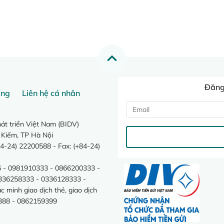
Đăng 
ang
Liên hệ cá nhân
t triển Việt Nam (BIDV)
 Kiếm, TP Hà Nội
4-24) 22200588 - Fax: (+84-24)
 - 0981910333 - 0866200333 -
0336258333 - 0336128333 -
minh giao dịch thẻ, giao dịch
388 - 0862159399