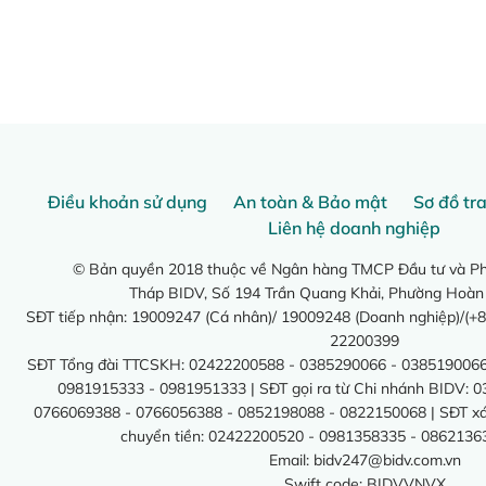
Điều khoản sử dụng
An toàn & Bảo mật
Sơ đồ tr
Liên hệ doanh nghiệp
© Bản quyền 2018 thuộc về Ngân hàng TMCP Đầu tư và Phá
Tháp BIDV, Số 194 Trần Quang Khải, Phường Hoàn
SĐT tiếp nhận: 19009247 (Cá nhân)/ 19009248 (Doanh nghiệp)/(+8
22200399
SĐT Tổng đài TTCSKH: 02422200588 - 0385290066 - 0385190066
0981915333 - 0981951333 | SĐT gọi ra từ Chi nhánh BIDV: 
0766069388 - 0766056388 - 0852198088 - 0822150068 | SĐT xác 
chuyển tiền: 02422200520 - 0981358335 - 0862136
Email:
bidv247@bidv.com.vn
Swift code: BIDVVNVX