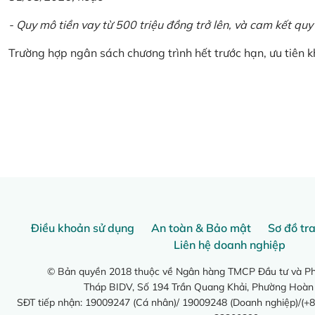
- Quy mô tiền vay từ 500 triệu đồng trở lên, và cam kết quy
Trường hợp ngân sách chương trình hết trước hạn, ưu tiên 
Điều khoản sử dụng
An toàn & Bảo mật
Sơ đồ tr
Liên hệ doanh nghiệp
© Bản quyền 2018 thuộc về Ngân hàng TMCP Đầu tư và Phá
Tháp BIDV, Số 194 Trần Quang Khải, Phường Hoàn
SĐT tiếp nhận: 19009247 (Cá nhân)/ 19009248 (Doanh nghiệp)/(+8