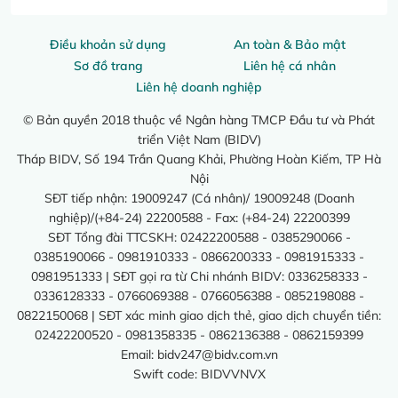
Điều khoản sử dụng
An toàn & Bảo mật
Sơ đồ trang
Liên hệ cá nhân
Liên hệ doanh nghiệp
© Bản quyền 2018 thuộc về Ngân hàng TMCP Đầu tư và Phát
triển Việt Nam (BIDV)
Tháp BIDV, Số 194 Trần Quang Khải, Phường Hoàn Kiếm, TP Hà
Nội
SĐT tiếp nhận: 19009247 (Cá nhân)/ 19009248 (Doanh
nghiệp)/(+84-24) 22200588 - Fax: (+84-24) 22200399
SĐT Tổng đài TTCSKH: 02422200588 - 0385290066 -
0385190066 - 0981910333 - 0866200333 - 0981915333 -
0981951333 | SĐT gọi ra từ Chi nhánh BIDV: 0336258333 -
0336128333 - 0766069388 - 0766056388 - 0852198088 -
0822150068 | SĐT xác minh giao dịch thẻ, giao dịch chuyển tiền:
02422200520 - 0981358335 - 0862136388 - 0862159399
Email:
bidv247@bidv.com.vn
Swift code: BIDVVNVX