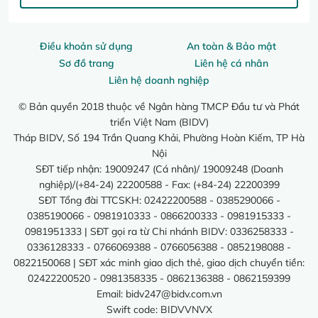
Điều khoản sử dụng
An toàn & Bảo mật
Sơ đồ trang
Liên hệ cá nhân
Liên hệ doanh nghiệp
© Bản quyền 2018 thuộc về Ngân hàng TMCP Đầu tư và Phát
triển Việt Nam (BIDV)
Tháp BIDV, Số 194 Trần Quang Khải, Phường Hoàn Kiếm, TP Hà
Nội
SĐT tiếp nhận: 19009247 (Cá nhân)/ 19009248 (Doanh
nghiệp)/(+84-24) 22200588 - Fax: (+84-24) 22200399
SĐT Tổng đài TTCSKH: 02422200588 - 0385290066 -
0385190066 - 0981910333 - 0866200333 - 0981915333 -
0981951333 | SĐT gọi ra từ Chi nhánh BIDV: 0336258333 -
0336128333 - 0766069388 - 0766056388 - 0852198088 -
0822150068 | SĐT xác minh giao dịch thẻ, giao dịch chuyển tiền:
02422200520 - 0981358335 - 0862136388 - 0862159399
Email:
bidv247@bidv.com.vn
Swift code: BIDVVNVX