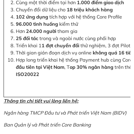
Cùng một thời điểm tại hơn
1.000 điểm giao dịch
Chuyển đổi dữ liệu cho
18 triệu khách hàng
102 ứng dụng
tích hợp với hệ thống Core Profile
96.000 tình huống
kiểm thử
Hơn
24.000 người
tham gia
25 đối tác
trong và ngoài nước cùng phối hợp
Triển khai 1
1 đợt chuyển đổi
thử nghiệm, 3 đợt Pilot 
Thời gian gián đoạn dịch vụ online
không quá 16 tiế
Hợp long triển khai hệ thống Payment hub cùng Core 
đầu tiên tại Việt Nam
, T
op 30% ngân hàng
trên thế 
ISO20022
Thông tin chi tiết vui lòng liên hệ:
Ngân hàng TMCP Đầu tư và Phát triển Việt Nam (BIDV)
Ban Quản lý và Phát triển Core Banking