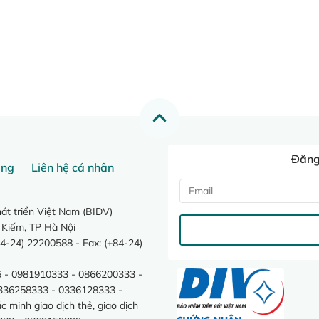
Đăng 
ang
Liên hệ cá nhân
t triển Việt Nam (BIDV)
 Kiếm, TP Hà Nội
4-24) 22200588 - Fax: (+84-24)
 - 0981910333 - 0866200333 -
0336258333 - 0336128333 -
minh giao dịch thẻ, giao dịch