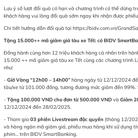
Lưu ý số lượt đổi quà có hạn và chương trình có thể dừng t
khách hàng vui lòng đổi quà sớm ngay khi nhận được phiế
Chi tiết hướng dẫn đổi quà tại
https://bidv.com.vn/GrandSa
Tặng 15.000++ mã giảm giá tàu xe Tết: có BIDV SmartBa
Đồng hành cùng hơn 12 triệu khách hàng cá nhân trên hành
15.000 ++ mã giảm giá tàu xe Tết cùng các chương trình L
như:
-
Giờ Vàng “12h00 – 14h00”
hàng ngày từ 12/12/2024 đến
tàu/xe từ 101.000 đồng, tương đương mức giảm đến 99%. 
-
Tặng 100.000 VND cho đơn từ 500.000 VND
và
Giảm 
12/12/2024 đến 28/02/2025.
- Tham gia
03 phiên Livestream độc quyền
(tháng 12/202
và hàng ngàn mã giảm giá, phiếu mua hàng khi sử dụng tí
phim… trên BIDV SmartBanking.