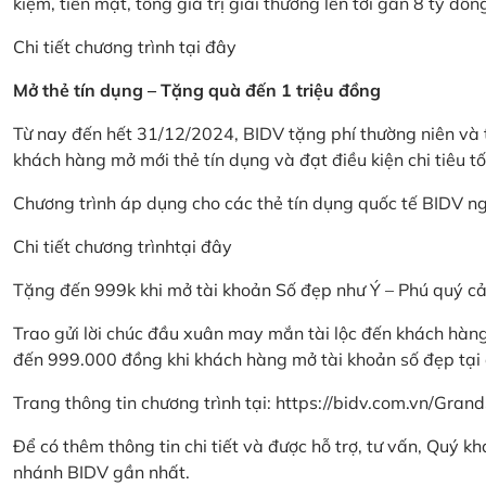
kiệm, tiền mặt, tổng giá trị giải thưởng lên tới gần 8 tỷ đồn
Chi tiết chương trình
tại đây
Mở thẻ tín dụng – Tặng quà đến 1 triệu đồng
Từ nay đến hết 31/12/2024, BIDV tặng phí thường niên và t
khách hàng mở mới thẻ tín dụng và đạt điều kiện chi tiêu tố
Chương trình áp dụng cho các thẻ tín dụng quốc tế BIDV n
Chi tiết chương trình
tại đây
Tặng đến 999k khi mở tài khoản Số đẹp như Ý – Phú quý c
Trao gửi lời chúc đầu xuân may mắn tài lộc đến khách hà
đến 999.000 đồng khi khách hàng mở tài khoản số đẹp tại
Trang thông tin chương trình tại:
https://bidv.com.vn/Grand
Để có thêm thông tin chi tiết và được hỗ trợ, tư vấn, Quý 
nhánh BIDV gần nhất.