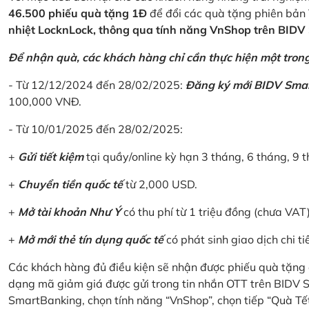
46.500 phiếu quà tặng 1Đ
để đổi các quà tặng phiên bản 
nhiệt LocknLock, thông qua tính năng VnShop trên BID
Để nhận quà, các khách hàng chỉ cần thực hiện một trong 
- Từ 12/12/2024 đến 28/02/2025:
Đăng ký mới BIDV Sma
100,000 VNĐ.
- Từ 10/01/2025 đến 28/02/2025:
+
Gửi tiết kiệm
tại quầy/online kỳ hạn 3 tháng, 6 tháng, 9 t
+
Chuyển tiền quốc tế
từ 2,000 USD.
+
Mở tài khoản Như Ý
có thu phí từ 1 triệu đồng (chưa VAT
+
Mở mới thẻ tín dụng quốc tế
có phát sinh giao dịch chi ti
Các khách hàng đủ điều kiện sẽ nhận được phiếu quà tặng 
dạng mã giảm giá được gửi trong tin nhắn OTT trên BIDV
SmartBanking, chọn tính năng “VnShop”, chọn tiếp “Quà Tế