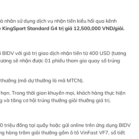
 nhân sử dụng dịch vụ nhận tiền kiều hối qua kênh
KingSport Standard G4 trị giá 12,500,000 VND/giải.
 BIDV với giá trị giao dịch nhận tiền từ 400 USD (tương
ương sẽ nhận được 01 phiếu tham gia quay số trúng
ự thưởng (mã dự thưởng là mã MTCN).
hạn. Trong thời gian khuyến mại, khách hàng thực hiện
và tăng cơ hội trúng thưởng giải thưởng giá trị.
0 triệu đồng tại quầy hoặc gửi online trên ứng dụng BIDV
g hàng trăm giải thưởng gồm ô tô VinFast VF7, sổ tiết