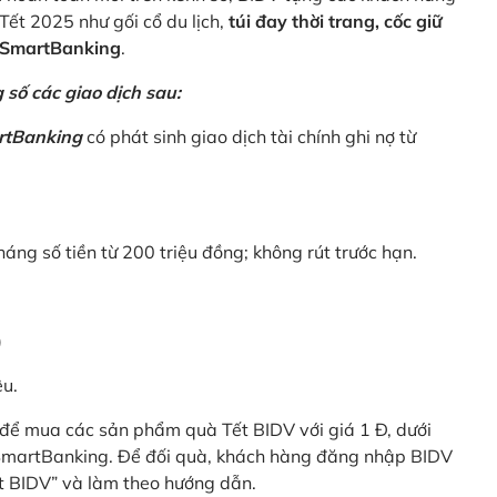
Tết 2025 như gối cổ du lịch,
túi đay thời trang, cốc giữ
V SmartBanking
.
số các giao dịch sau:
rtBanking
có phát sinh giao dịch tài chính ghi nợ từ
háng số tiền từ 200 triệu đồng; không rút trước hạn.
)
êu.
để mua các sản phẩm quà Tết BIDV với giá 1 Đ, dưới
 SmartBanking. Để đối quà, khách hàng đăng nhập BIDV
t BIDV” và làm theo hướng dẫn.