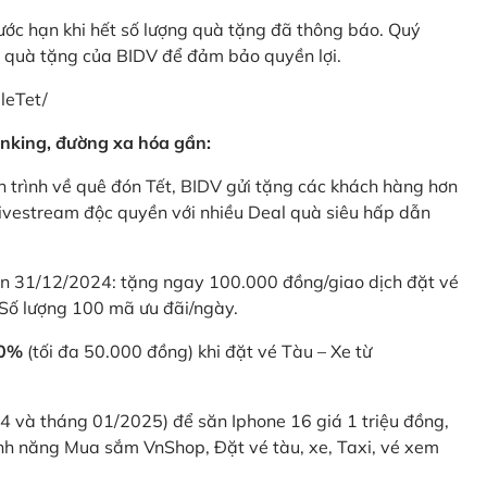
rước hạn khi hết số lượng quà tặng đã thông báo. Quý
u quà tặng của BIDV để đảm bảo quyền lợi.
leTet/
nking, đường xa hóa gần:
 trình về quê đón Tết, BIDV gửi tặng các khách hàng hơn
ivestream độc quyền với nhiều Deal quà siêu hấp dẫn
 31/12/2024: tặng ngay 100.000 đồng/giao dịch đặt vé
Số lượng 100 mã ưu đãi/ngày.
20%
(tối đa 50.000 đồng) khi đặt vé Tàu – Xe từ
4 và tháng 01/2025) để săn Iphone 16 giá 1 triệu đồng,
nh năng Mua sắm VnShop, Đặt vé tàu, xe, Taxi, vé xem