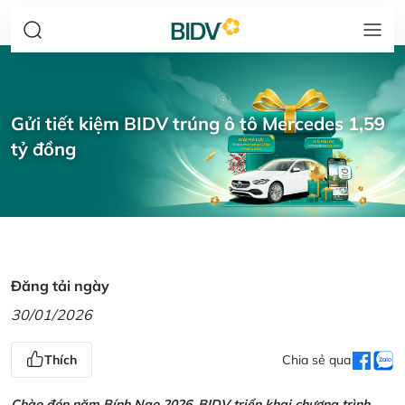
Gửi tiết kiệm BIDV trúng ô tô Mercedes 1,59
tỷ đồng
Đăng tải ngày
30/01/2026
Thích
Chia sẻ qua
Chào đón năm Bính Ngọ 2026, BIDV triển khai chương trình