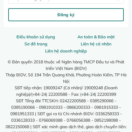
Đăng ký
Điều khoản sử dụng
An toàn & Bảo mật
Sơ đồ trang
Liên hệ cá nhân
Liên hệ doanh nghiệp
© Bản quyền 2018 thuộc về Ngân hàng TMCP Đầu tư và Phát
triển Việt Nam (BIDV)
Tháp BIDV, Số 194 Trần Quang Khải, Phường Hoàn Kiếm, TP Hà
Nội
SĐT tiếp nhận: 19009247 (Cá nhân)/ 19009248 (Doanh
nghiệp)/(+84-24) 22200588 - Fax: (+84-24) 22200399
SĐT Tổng đài TTCSKH: 02422200588 - 0385290066 -
0385190066 - 0981910333 - 0866200333 - 0981915333 -
0981951333 | SĐT gọi ra từ Chi nhánh BIDV: 0336258333 -
0336128333 - 0766069388 - 0766056388 - 0852198088 -
0822150068 | SĐT xác minh giao dịch thẻ, giao dịch chuyển tiền: