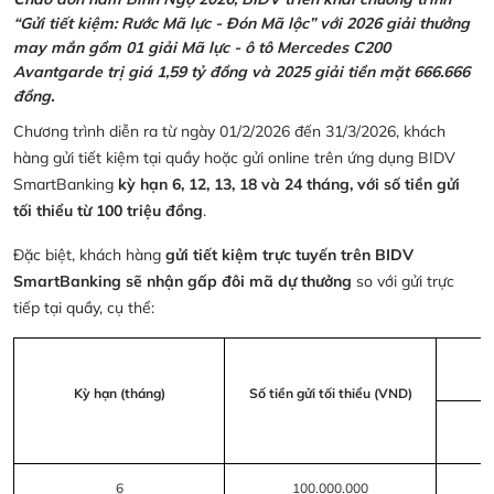
“Gửi tiết kiệm: Rước Mã lực - Đón Mã lộc” với 2026 giải thưởng
may mắn gồm 01 giải Mã lực - ô tô Mercedes C200
Avantgarde trị giá 1,59 tỷ đồng và 2025 giải tiền mặt 666.666
đồng.
Chương trình diễn ra từ ngày 01/2/2026 đến 31/3/2026, khách
hàng gửi tiết kiệm tại quầy hoặc gửi online trên ứng dụng BIDV
SmartBanking
kỳ hạn 6, 12, 13, 18 và 24 tháng, với số tiền gửi
tối thiểu từ 100 triệu đồng
.
Đặc biệt, khách hàng
gửi tiết kiệm trực tuyến trên BIDV
SmartBanking sẽ nhận gấp đôi mã dự thưởng
so với gửi trực
tiếp tại quầy, cụ thể:
Kỳ hạn (tháng)
Số tiền gửi tối thiểu (VND)
6
100.000.000